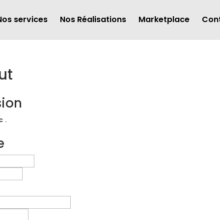
Nos services
Nos Réalisations
Marketplace
Con
ut
sion
c
.
e