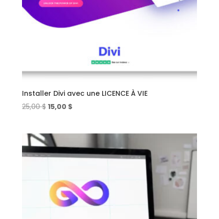
Installer Divi avec une LICENCE À VIE
Le
Le
25,00
$
15,00
$
prix
prix
initial
actuel
était :
est :
25,00 $.
15,00 $.